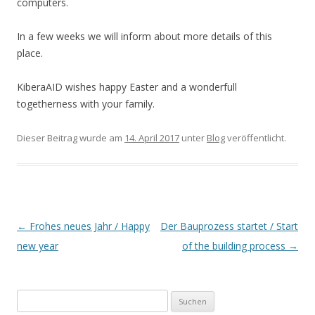
computers.
In a few weeks we will inform about more details of this
place.
KiberaAID wishes happy Easter and a wonderfull
togetherness with your family.
Dieser Beitrag wurde am
14. April 2017
unter
Blog
veröffentlicht.
Beitrags-
←
Frohes neues Jahr / Happy
Der Bauprozess startet / Start
Navigation
new year
of the building process
→
S