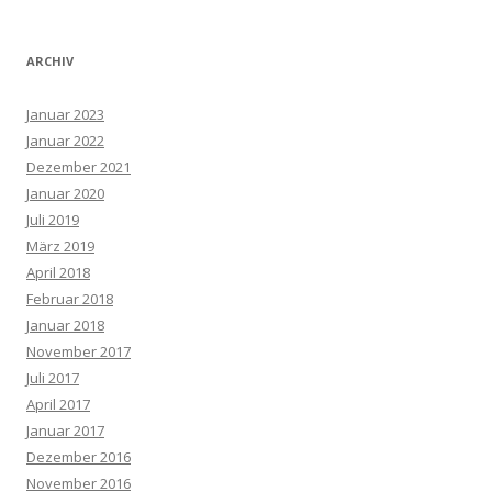
u
c
h
ARCHIV
e
n
Januar 2023
a
Januar 2022
c
Dezember 2021
h
Januar 2020
:
Juli 2019
März 2019
April 2018
Februar 2018
Januar 2018
November 2017
Juli 2017
April 2017
Januar 2017
Dezember 2016
November 2016